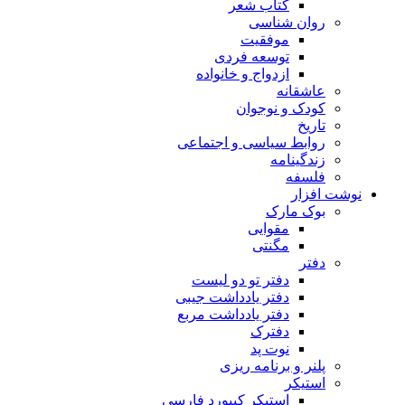
کتاب شعر
روان شناسی
موفقیت
توسعه فردی
ازدواج و خانواده
عاشقانه
کودک و نوجوان
تاریخ
روابط سیاسی و اجتماعی
زندگینامه
فلسفه
نوشت افزار
بوک مارک
مقوایی
مگنتی
دفتر
دفتر تو دو لیست
دفتر یادداشت جیبی
دفتر یادداشت مربع
دفترک
نوت پد
پلنر و برنامه ریزی
استیکر
استیکر کیبورد فارسی