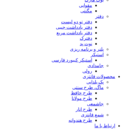
مقوایی
مگنتی
دفتر
دفتر تو دو لیست
دفتر یادداشت جیبی
دفتر یادداشت مربع
دفترک
نوت پد
پلنر و برنامه ریزی
استیکر
استیکر کیبورد فارسی
جامدادی
رولی
محصولات فانتزی
پک یلدایی
ماگ، طرح سنتی
طرح حافظ
طرح مولانا
جاشمعی
طرح انار
شمع فانتزی
طرح هندوانه
ارتباط با ما