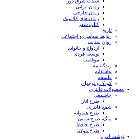
ادبیات شرق دور
رمان ایرانی
رمان خارجی
رمان های کلاسیک
کتاب شعر
تاریخ
روابط سیاسی و اجتماعی
روان شناسی
ازدواج و خانواده
توسعه فردی
موفقیت
زندگینامه
عاشقانه
فلسفه
کودک و نوجوان
محصولات فانتزی
جاشمعی
طرح انار
شمع فانتزی
طرح هندوانه
ماگ، طرح سنتی
طرح حافظ
طرح مولانا
نوشت افزار