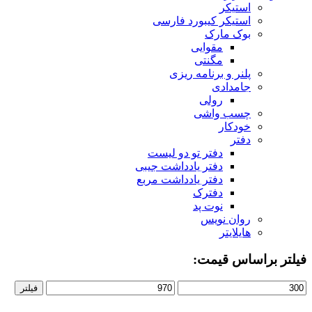
استیکر
استیکر کیبورد فارسی
بوک مارک
مقوایی
مگنتی
پلنر و برنامه ریزی
جامدادی
رولی
چسب واشی
خودکار
دفتر
دفتر تو دو لیست
دفتر یادداشت جیبی
دفتر یادداشت مربع
دفترک
نوت پد
روان نویس
هایلایتر
فیلتر براساس قیمت:
قیمت
قیمت
فیلتر
کمتر
بیشتر