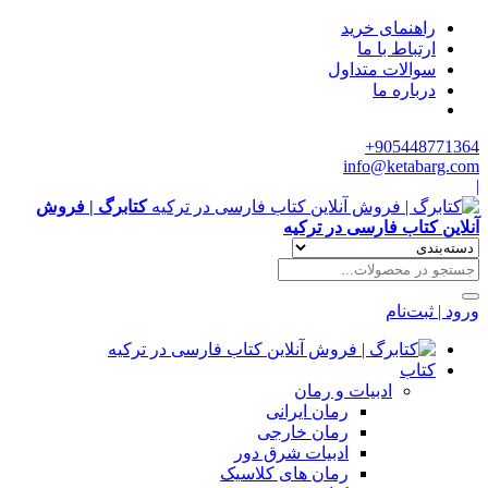
راهنمای خرید
ارتباط با ما
سوالات متداول
درباره ما
905448771364+
info@ketabarg.com
|
کتابرگ | فروش
آنلاین کتاب فارسی در ترکیه
ورود | ثبت‌نام
کتاب
ادبیات و رمان
رمان ایرانی
رمان خارجی
ادبیات شرق دور
رمان های کلاسیک