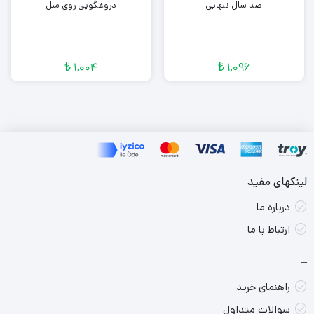
صد سال تنهایی
دروغگویی روی مبل
«از جا بلند شوید، رشد و ترقی خود را از دیگران مستقل کنید
و جسارت و ارادهٔ لازم برای تبدیل‌شدن از یک دختر خوب به یک
₺
1,004
₺
1,096
زن قدرتمند را بیابید»..
لینکهای مفید
درباره ما
ارتباط با ما
–
راهنمای خرید
سوالات متداول