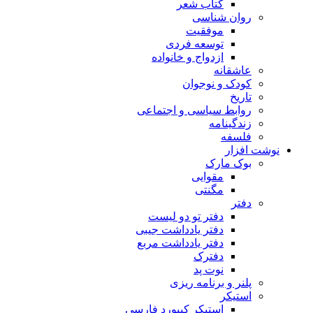
کتاب شعر
روان شناسی
موفقیت
توسعه فردی
ازدواج و خانواده
عاشقانه
کودک و نوجوان
تاریخ
روابط سیاسی و اجتماعی
زندگینامه
فلسفه
نوشت افزار
بوک مارک
مقوایی
مگنتی
دفتر
دفتر تو دو لیست
دفتر یادداشت جیبی
دفتر یادداشت مربع
دفترک
نوت پد
پلنر و برنامه ریزی
استیکر
استیکر کیبورد فارسی