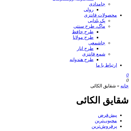
جامدادی
رولی
محصولات فانتزی
پک یلدایی
ماگ، طرح سنتی
طرح حافظ
طرح مولانا
جاشمعی
طرح انار
شمع فانتزی
طرح هندوانه
ارتباط با ما
0
0
خانه
»
شقایق الکائی
شقایق الکائی
پیش‌فرض
محبوب‌ترین
پرفروش‌ترین