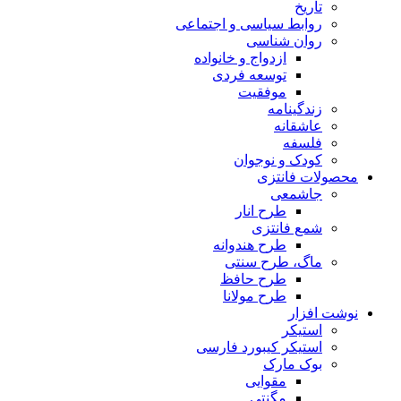
تاریخ
روابط سیاسی و اجتماعی
روان شناسی
ازدواج و خانواده
توسعه فردی
موفقیت
زندگینامه
عاشقانه
فلسفه
کودک و نوجوان
محصولات فانتزی
جاشمعی
طرح انار
شمع فانتزی
طرح هندوانه
ماگ، طرح سنتی
طرح حافظ
طرح مولانا
نوشت افزار
استیکر
استیکر کیبورد فارسی
بوک مارک
مقوایی
مگنتی