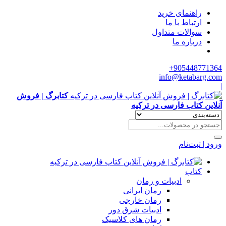
راهنمای خرید
ارتباط با ما
سوالات متداول
درباره ما
905448771364+
info@ketabarg.com
|
کتابرگ | فروش
آنلاین کتاب فارسی در ترکیه
ورود | ثبت‌نام
کتاب
ادبیات و رمان
رمان ایرانی
رمان خارجی
ادبیات شرق دور
رمان های کلاسیک