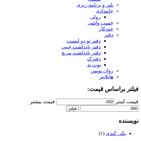
پلنر و برنامه ریزی
جامدادی
رولی
چسب واشی
خودکار
دفتر
دفتر تو دو لیست
دفتر یادداشت جیبی
دفتر یادداشت مربع
دفترک
نوت پد
روان نویس
هایلایتر
فیلتر براساس قیمت:
قیمت کمتر
قیمت بیشتر
فیلتر
نویسنده
بکی کندی
(1)